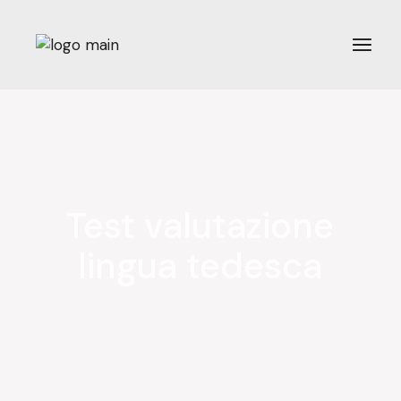
Test valutazione
lingua tedesca