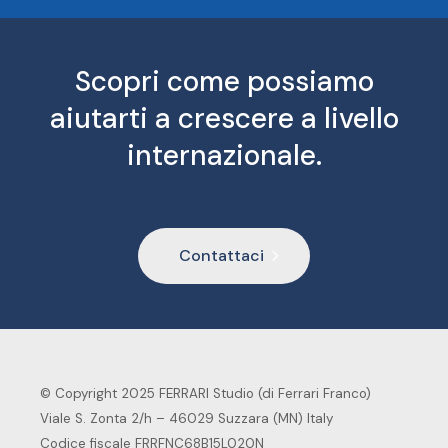
Scopri come possiamo
aiutarti a crescere a livello
internazionale.
Contattaci
© Copyright 2025 FERRARI Studio (di Ferrari Franco)
Viale S. Zonta 2/h – 46029 Suzzara (MN) Italy
Codice fiscale FRRFNC68B15L020N