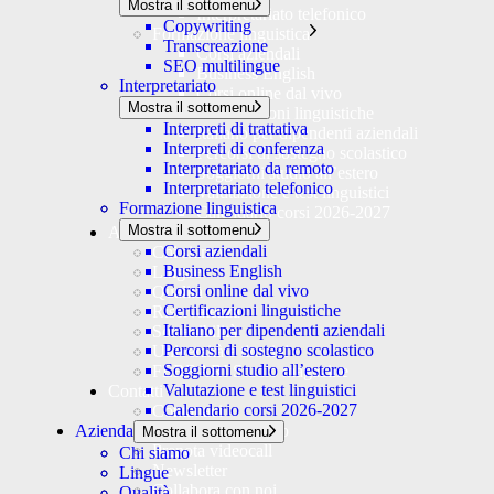
Mostra il sottomenu
Interpretariato telefonico
Copywriting
Formazione linguistica
Transcreazione
Corsi aziendali
SEO multilingue
Business English
Interpretariato
Corsi online dal vivo
Mostra il sottomenu
Certificazioni linguistiche
Interpreti di trattativa
Italiano per dipendenti aziendali
Interpreti di conferenza
Percorsi di sostegno scolastico
Interpretariato da remoto
Soggiorni studio all’estero
Interpretariato telefonico
Valutazione e test linguistici
Formazione linguistica
Calendario corsi 2026-2027
Mostra il sottomenu
Azienda
Corsi aziendali
Chi siamo
Business English
Lingue
Corsi online dal vivo
Qualità
Certificazioni linguistiche
Riservatezza
Italiano per dipendenti aziendali
Sostenibilità
Percorsi di sostegno scolastico
Università e tirocini
Soggiorni studio all’estero
FERRARI Studio magazine
Valutazione e test linguistici
Contatti
Calendario corsi 2026-2027
Contattaci
Azienda
Richiedi preventivo
Mostra il sottomenu
Prenota videocall
Chi siamo
Newsletter
Lingue
Collabora con noi
Qualità