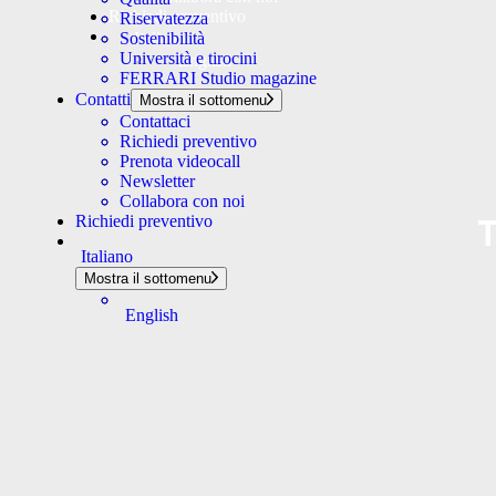
Richiedi preventivo
Riservatezza
Sostenibilità
Italiano
Università e tirocini
English
FERRARI Studio magazine
Contatti
Mostra il sottomenu
Contattaci
Richiedi preventivo
Prenota videocall
Newsletter
Collabora con noi
T
Richiedi preventivo
Italiano
Mostra il sottomenu
English