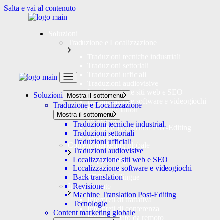
Salta e vai al contenuto
Soluzioni
Traduzione e Localizzazione
Traduzioni tecniche industriali
Traduzioni settoriali
Traduzioni ufficiali
Traduzioni audiovisive
Localizzazione siti web e SEO
Soluzioni
Mostra il sottomenu
Localizzazione software e videogiochi
Traduzione e Localizzazione
Back translation
Mostra il sottomenu
Revisione
Traduzioni tecniche industriali
Machine Translation Post-Editing
Traduzioni settoriali
Tecnologie
Traduzioni ufficiali
Content marketing globale
Traduzioni audiovisive
Copywriting
Localizzazione siti web e SEO
Transcreazione
Localizzazione software e videogiochi
SEO multilingue
Back translation
Interpretariato
Revisione
Machine Translation Post-Editing
Interpreti di trattativa
Tecnologie
Interpreti di conferenza
Content marketing globale
Interpretariato da remoto