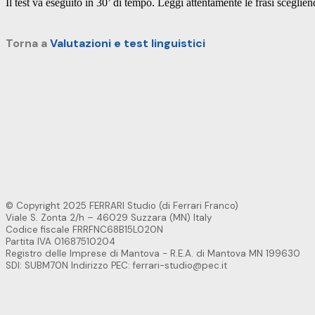
Il test va eseguito in 30’ di tempo. Leggi attentamente le frasi scegliend
Torna a
Valutazioni e test linguistici
© Copyright 2025 FERRARI Studio (di Ferrari Franco)
Viale S. Zonta 2/h – 46029 Suzzara (MN) Italy
Codice fiscale FRRFNC68B15L020N
Partita IVA 01687510204
Registro delle Imprese di Mantova - R.E.A. di Mantova MN 199630
SDI: SUBM70N Indirizzo PEC:
ferrari-studio@pec.it